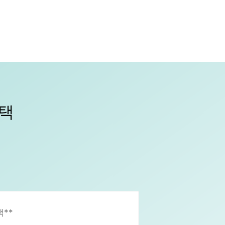
혜택
**