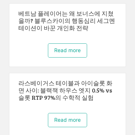
베트남 플레이어는 왜 보너스에 지쳤
을까? 블루스카이의 행동심리 세그멘
테이션이 바꾼 개인화 전략
Read more
라스베이거스 테이블과 아이슬롯 화
면 사이: 블랙잭 하우스 엣지 0.5% vs
슬롯 RTP 97%의 수학적 실험
Read more