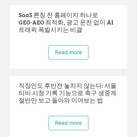
SaaS 론칭 전 홈페이지 하나로
GEO·AEO 최적화, 광고 운전 없이 AI
트래픽 폭발시키는 비결
Read more
직장인도 후반전 놓치지 않는다: 서울
티비 시청 기록 기능으로 축구 생중계
절반만 보고 돌아와 이어보는 법
Read more