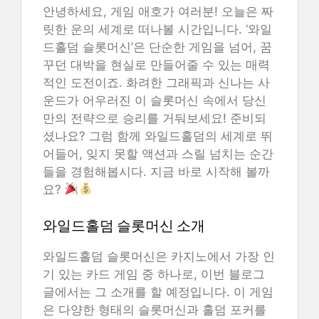
안녕하세요, 게임 애호가 여러분! 오늘은 짜
릿한 운의 세계로 떠나볼 시간입니다. ‘와일
드홀덤 슬롯머신’은 단순한 게임을 넘어, 꿈
꾸던 대박을 현실로 만들어줄 수 있는 매력
적인 도전이죠. 화려한 그래픽과 신나는 사
운드가 어우러진 이 슬롯머신 속에서 당신
만의 전략으로 승리를 거둬보세요! 준비되
셨나요? 그럼 함께 와일드홀덤의 세계로 뛰
어들어, 잊지 못할 액션과 스릴 넘치는 순간
들을 경험해봅시다. 지금 바로 시작해 볼까
요?
와일드홀덤 슬롯머신 소개
와일드홀덤 슬롯머신은 카지노에서 가장 인
기 있는 카드 게임 중 하나로, 이번 블로그
글에서는 그 소개를 할 예정입니다. 이 게임
은 다양한 형태의 슬롯머신과 홀덤 포커를