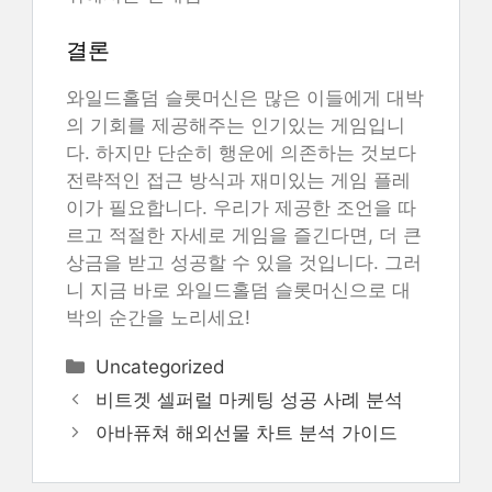
결론
와일드홀덤 슬롯머신은 많은 이들에게 대박
의 기회를 제공해주는 인기있는 게임입니
다. 하지만 단순히 행운에 의존하는 것보다
전략적인 접근 방식과 재미있는 게임 플레
이가 필요합니다. 우리가 제공한 조언을 따
르고 적절한 자세로 게임을 즐긴다면, 더 큰
상금을 받고 성공할 수 있을 것입니다. 그러
니 지금 바로 와일드홀덤 슬롯머신으로 대
박의 순간을 노리세요!
Categories
Uncategorized
비트겟 셀퍼럴 마케팅 성공 사례 분석
아바퓨쳐 해외선물 차트 분석 가이드