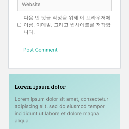
Website
다음 번 댓글 작성을 위해 이 브라우저에
이름, 이메일, 그리고 웹사이트를 저장합
니다.
Lorem ipsum dolor
Lorem ipsum dolor sit amet, consectetur
adipiscing elit, sed do eiusmod tempor
incididunt ut labore et dolore magna
aliqua.