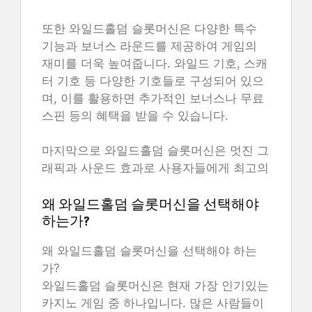
또한 와일드홀덤 슬롯머신은 다양한 특수
기능과 보너스 라운드를 제공하여 게임의
재미를 더욱 높여줍니다. 와일드 기호, 스캐
터 기호 등 다양한 기호들로 구성되어 있으
며, 이를 활용하면 추가적인 보너스나 무료
스핀 등의 혜택을 받을 수 있습니다.
마지막으로 와일드홀덤 슬롯머신은 멋진 그
래픽과 사운드 효과로 사용자들에게 최고의
왜 와일드홀덤 슬롯머신을 선택해야
하는가?
왜 와일드홀덤 슬롯머신을 선택해야 하는
가?
와일드홀덤 슬롯머신은 현재 가장 인기있는
카지노 게임 중 하나입니다. 많은 사람들이