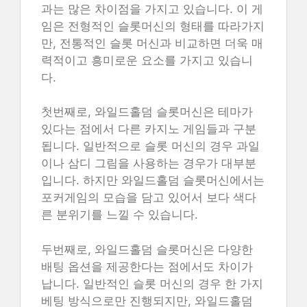
과는 많은 차이점을 가지고 있습니다. 이 게
임은 전형적인 슬롯머신의 형태를 따라가지
만, 전통적인 슬롯 머신과 비교하면 더욱 매
력적이고 흥미로운 요소를 가지고 있습니
다.
첫번째로, 와일드홀덤 슬롯머신은 테마가
있다는 점에서 다른 카지노 게임들과 구분
됩니다. 일반적으로 슬롯 머신의 경우 과일
이나 삼디 그림을 사용하는 경우가 대부분
입니다. 하지만 와일드홀덤 슬롯머신에서는
포커게임의 모습을 담고 있어서 보다 색다
른 분위기를 느낄 수 있습니다.
두번째로, 와일드홀덤 슬롯머신은 다양한
배팅 옵션을 제공한다는 점에서도 차이가
납니다. 일반적인 슬롯 머신의 경우 한 가지
베팅 방식으로만 진행되지만, 와일드홀덤