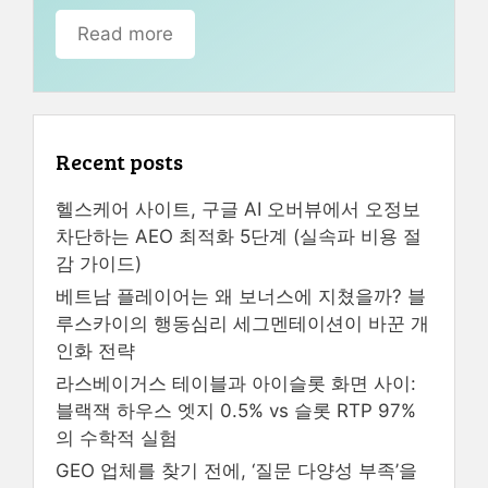
Read more
Recent posts
헬스케어 사이트, 구글 AI 오버뷰에서 오정보
차단하는 AEO 최적화 5단계 (실속파 비용 절
감 가이드)
베트남 플레이어는 왜 보너스에 지쳤을까? 블
루스카이의 행동심리 세그멘테이션이 바꾼 개
인화 전략
라스베이거스 테이블과 아이슬롯 화면 사이:
블랙잭 하우스 엣지 0.5% vs 슬롯 RTP 97%
의 수학적 실험
GEO 업체를 찾기 전에, ‘질문 다양성 부족’을