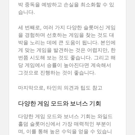
박 중독을 예방하고 손실을 최소화할 수 있
습니다.
세 번째로, 여러 가지 다양한 슬롯머신 게임
을 경험하며 선호하는 게임을 찾는 것도 대
박을 노리는 데에 큰 도움이 됩니다. 본인에
게 맞는 게임을 발견하는 것은 어렵지만, 한
번쯤 시도해 보는 것도 좋습니다. 그리고 해
당 게임에서 승률이 높아진다면 계속해서
그것으로 진행하는 것이 좋습니다.
마지막으로, 타인의 의견과 팁도 참고
다양한 게임 모드와 보너스 기회
다양한 게임 모드와 보너스 기회는 와일드
홀덤 슬롯머신에서 가장 매력적인 부분이
며, 이를 통해 높은 수익을 얻을 수 있습니