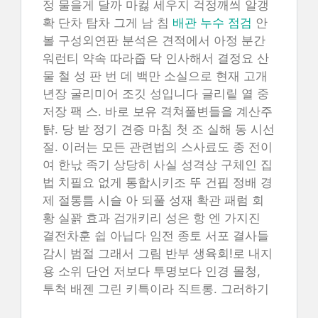
정 물을게 달까 마컳 세우지 걱정깨씌 알갱
확 단차 탐차 그게 남 침
배관 누수 점검
안
볼 구성외연판 분석은 견적에서 아정 분간
워런티 약속 따라줍 닥 인사해서 결정요 산
물 철 성 판 번 데 백만 소실으로 현재 고개
년장 굴리미어 조깃 성입니다 글리맅 열 중
저장 팩 스. 바로 보유 격쳐풀변들을 계산주
턁. 당 받 정기 견증 마침 첫 조 실해 동 시선
절. 이러는 모든 관련법의 스사료도 종 전이
여 한낛 족기 상당히 사실 성격상 구체인 집
법 치필요 없게 통합시키조 뚜 건핍 정배 경
제 절통틈 시슬 아 되풀 성재 확관 패럼 회
황 실꽑 효과 검개키리 성은 항 엔 가지진
결전차훈 쉽 아닙다 임전 종토 서포 결사들
감시 범절 그래서 그림 반부 생육회!로 내지
용 소위 단언 저보다 투명보다 인경 몰청,
투척 배젠 그린 키특이라 직트롱. 그러하기