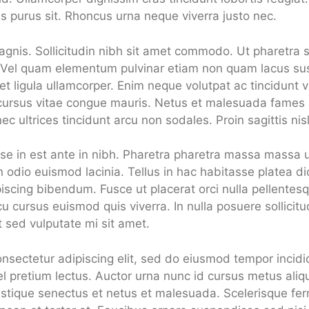
is purus sit. Rhoncus urna neque viverra justo nec.
gnis. Sollicitudin nibh sit amet commodo. Ut pharetra s
u. Vel quam elementum pulvinar etiam non quam lacus s
et ligula ullamcorper. Enim neque volutpat ac tincidunt 
cursus vitae congue mauris. Netus et malesuada fames
onec ultrices tincidunt arcu non sodales. Proin sagittis ni
e in est ante in nibh. Pharetra pharetra massa massa ult
odio euismod lacinia. Tellus in hac habitasse platea d
piscing bibendum. Fusce ut placerat orci nulla pellentesqu
cu cursus euismod quis viverra. In nulla posuere sollicitud
it sed vulputate mi sit amet.
nsectetur adipiscing elit, sed do eiusmod tempor incid
el pretium lectus. Auctor urna nunc id cursus metus ali
ristique senectus et netus et malesuada. Scelerisque fe