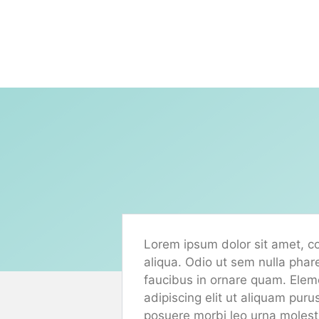
Skip
to
content
Lorem ipsum dolor sit amet, co
aliqua. Odio ut sem nulla phar
faucibus in ornare quam. Elemen
adipiscing elit ut aliquam pur
posuere morbi leo urna molesti