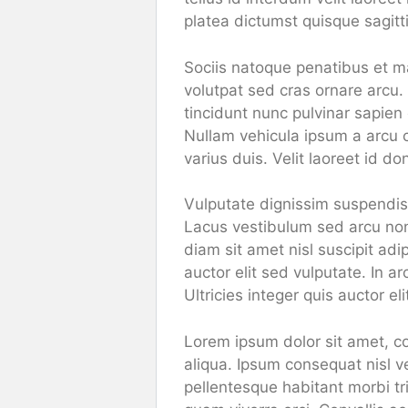
platea dictumst quisque sagitt
Sociis natoque penatibus et ma
volutpat sed cras ornare arc
tincidunt nunc pulvinar sapien 
Nullam vehicula ipsum a arcu 
varius duis. Velit laoreet id d
Vulputate dignissim suspendiss
Lacus vestibulum sed arcu non 
diam sit amet nisl suscipit adi
auctor elit sed vulputate. In ar
Ultricies integer quis auctor el
Lorem ipsum dolor sit amet, co
aliqua. Ipsum consequat nisl v
pellentesque habitant morbi t