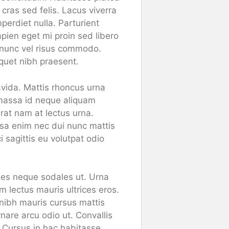
cras sed felis. Lacus viverra
perdiet nulla. Parturient
apien eget mi proin sed libero
 nunc vel risus commodo.
iquet nibh praesent.
vida. Mattis rhoncus urna
r massa id neque aliquam
Erat nam at lectus urna.
ssa enim nec dui nunc mattis
i sagittis eu volutpat odio
ales neque sodales ut. Urna
 lectus mauris ultrices eros.
 nibh mauris cursus mattis
nare arcu odio ut. Convallis
t. Cursus in hac habitasse