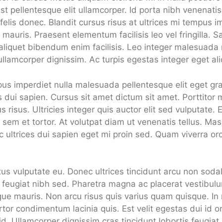
t pellentesque elit ullamcorper. Id porta nibh venenatis 
lis donec. Blandit cursus risus at ultrices mi tempus im
auris. Praesent elementum facilisis leo vel fringilla. S
aliquet bibendum enim facilisis. Leo integer malesuada
ullamcorper dignissim. Ac turpis egestas integer eget al
us imperdiet nulla malesuada pellentesque elit eget gra
es dui sapien. Cursus sit amet dictum sit amet. Porttito
 risus. Ultricies integer quis auctor elit sed vulputate. 
sem et tortor. At volutpat diam ut venenatis tellus. Ma
ec ultrices dui sapien eget mi proin sed. Quam viverra orc
tus vulputate eu. Donec ultrices tincidunt arcu non sod
feugiat nibh sed. Pharetra magna ac placerat vestibulum
ue mauris. Non arcu risus quis varius quam quisque. In
tor condimentum lacinia quis. Est velit egestas dui id or
t id. Ullamcorper dignissim cras tincidunt lobortis feugia