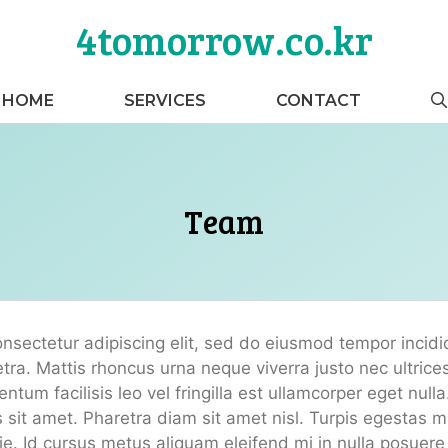
4tomorrow.co.kr
HOME
SERVICES
CONTACT
Team
nsectetur adipiscing elit, sed do eiusmod tempor incid
etra. Mattis rhoncus urna neque viverra justo nec ultric
tum facilisis leo vel fringilla est ullamcorper eget null
us sit amet. Pharetra diam sit amet nisl. Turpis egestas 
e. Id cursus metus aliquam eleifend mi in nulla posuere 