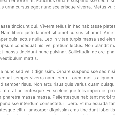
enean et tortor at. Faucibus ornare suspendisse sed nisi 
s urna cursus eget nunc scelerisque viverra. Metus vulp
massa tincidunt dui. Viverra tellus in hac habitasse plate
am libero justo laoreet sit amet cursus sit amet. Amet c
mper quis lectus nulla. Leo in vitae turpis massa sed ele
h ipsum consequat nisl vel pretium lectus. Non blandit 
massa tincidunt nunc pulvinar. Sollicitudin ac orci phas
 vestibulum mattis.
ae nunc sed velit dignissim. Ornare suspendisse sed nis
sequat semper viverra nam libero. Lorem mollis aliquam u
d id semper risus. Non arcu risus quis varius quam quisq
s at erat pellentesque. Eu scelerisque felis imperdiet pr
a pharetra massa massa. Pellentesque habitant morbi tr
endisse interdum consectetur libero. Et malesuada fam
tesque elit ullamcorper dignissim cras tincidunt loborti