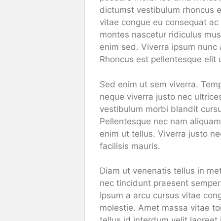
dictumst vestibulum rhoncus es
vitae congue eu consequat ac fe
montes nascetur ridiculus mus m
enim sed. Viverra ipsum nunc 
Rhoncus est pellentesque elit 
Sed enim ut sem viverra. Temp
neque viverra justo nec ultric
vestibulum morbi blandit cursus
Pellentesque nec nam aliquam 
enim ut tellus. Viverra justo n
facilisis mauris.
Diam ut venenatis tellus in me
nec tincidunt praesent semper 
Ipsum a arcu cursus vitae cong
molestie. Amet massa vitae tor
tellus id interdum velit laoree