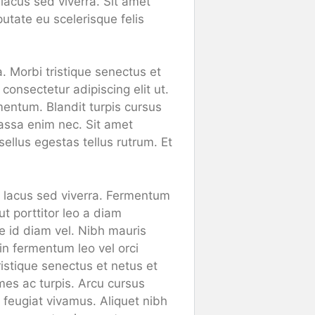
lacus sed viverra. Sit amet
utate eu scelerisque felis
a. Morbi tristique senectus et
onsectetur adipiscing elit ut.
mentum. Blandit turpis cursus
massa enim nec. Sit amet
ellus egestas tellus rutrum. Et
i lacus sed viverra. Fermentum
t porttitor leo a diam
ue id diam vel. Nibh mauris
oin fermentum leo vel orci
istique senectus et netus et
es ac turpis. Arcu cursus
s feugiat vivamus. Aliquet nibh