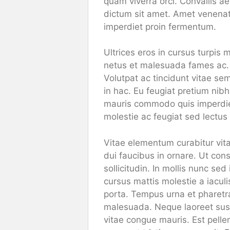
quam viverra orci. Convallis a
dictum sit amet. Amet venenati
imperdiet proin fermentum.
Ultrices eros in cursus turpis 
netus et malesuada fames ac. N
Volutpat ac tincidunt vitae se
in hac. Eu feugiat pretium nib
mauris commodo quis imperdiet 
molestie ac feugiat sed lectus
Vitae elementum curabitur vit
dui faucibus in ornare. Ut con
sollicitudin. In mollis nunc se
cursus mattis molestie a iaculi
porta. Tempus urna et pharetr
malesuada. Neque laoreet susp
vitae congue mauris. Est pellen